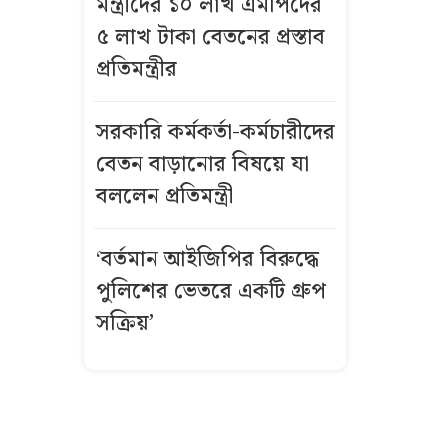
মন্ত্রীদের ১০ লাখ এমপিদের
বিস্ফোরণে একই
৫ লাখ টাকা বেতনের প্রস্তাব
পরিবারের
প্রতিমন্ত্রীর
শিশুসহ ৩ জন
দগ্ধ
সরকারি কর্মকর্তা-কর্মচারীদের
গ্রিসে দুই
বেতন বাড়ানোর বিষয়ে যা
শতাধিক
বললেন প্রতিমন্ত্রী
অভিবাসী উদ্ধার,
অধিকাংশই
‘বর্তমান আইজিপির বিরুদ্ধে
বাংলাদেশি
পুলিশের ভেতরে একটি গ্রুপ
কীভাবে এখনো
সক্রিয়’
উজ্জ্বল রূপ ও
লাবণ্য ধরে
রেখেছেন কাজল