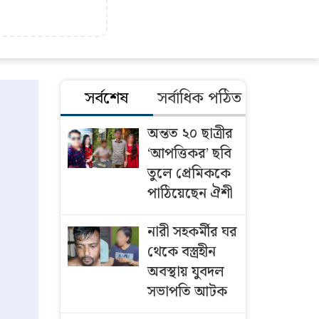
সর্বশেষ
সর্বাধিক পঠিত
অন্তত ২০ ছাত্রীর
‘আপত্তিকর’ ছবি
তুলে প্রেমিককে
পাঠিয়েছেন ঐশী
নারী সহকর্মীর ঘর
থেকে বস্ত্রহীন
অবস্থায় যুবদল
সভাপতি আটক