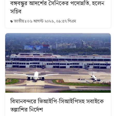
বঙ্গবন্ধুর আদর্শের সৈনিকের পদোন্নতি, হলেন
সচিব
জাতীয়
০৬ আগস্ট ২০২৬, ০৯:৫৭ পিএম
বিমানবন্দরে ভিআইপি-সিআইপিসহ সবাইকে
তল্লাশির নির্দেশ