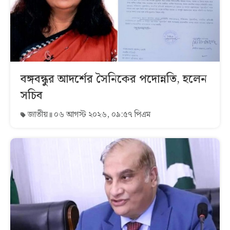
বঙ্গবন্ধুর আদর্শের সৈনিকের পদোন্নতি, হলেন
সচিব
জাতীয়
০৬ আগস্ট ২০২৬, ০৯:৫৭ পিএম