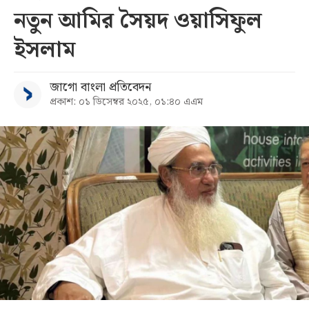
নতুন আমির সৈয়দ ওয়াসিফুল
সব
ইসলাম
বিভাগ
জাগো বাংলা প্রতিবেদন
প্রকাশ: ০১ ডিসেম্বর ২০২৫, ০১:৪০ এএম
আর্কাইভ
কনভার্টার