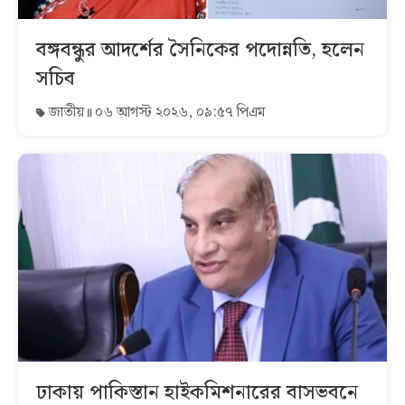
বঙ্গবন্ধুর আদর্শের সৈনিকের পদোন্নতি, হলেন
সচিব
জাতীয়
০৬ আগস্ট ২০২৬, ০৯:৫৭ পিএম
ঢাকায় পাকিস্তান হাইকমিশনারের বাসভবনে