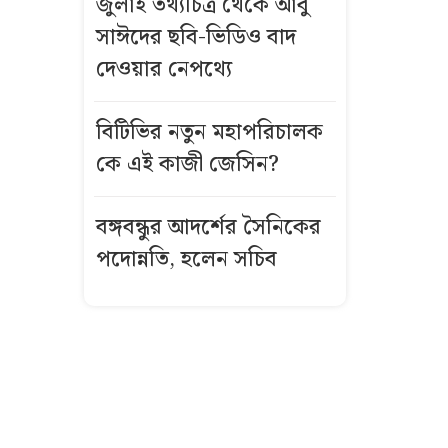
জুলাই তথ্যচিত্র থেকে আবু
থিয়াগো কি
সাঈদের ছবি-ভিডিও বাদ
বার্সেলোনায়
যাচ্ছেন? মুখ
দেওয়ার নেপথ্যে
খুললেন মেসি
বিটিভির নতুন মহাপরিচালক
বিটিভির নতুন
কে এই কাজী জেসিন?
ডিজি কে এই
কাজী জেসিন?
বঙ্গবন্ধুর আদর্শের সৈনিকের
পদোন্নতি, হলেন সচিব
জুলাই তথ্যচিত্র
থেকে আবু
সাঈদের ছবি-
ভিডিও বাদ
দেওয়ার নেপথ্যে
কর্মীর স্ত্রীর সঙ্গে