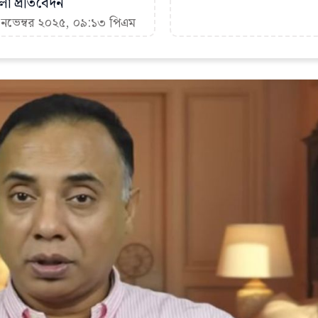
া প্রতিবেদন
 নভেম্বর ২০২৫, ০৯:১৩ পিএম