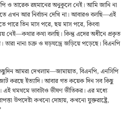
পি ও তারেক রহমানের অনুকূলে নেই। আমি জানি না
ারিতে এখন আর নির্বাচন দেখি না। আবারও বলছি—এই
তে পারে তিন মাস পরে, ছয় মাস পরে, কিংবা
ময় নেই—কথার কথা বলছি। কিন্তু এদের অধীনে প্রকৃত
য়। তারা নানা চক্র ও ষড়যন্ত্রে জড়িয়ে পড়েছে। বিএনপি
কিছুদিন আমরা দেখলাম—জামায়াত, বিএনপি, এনসিপি
জোট করছে ইত্যাদি। আবার গত কয়েক দিন সব কিছু
নক। এই থমথমে ভাবটাও ভীষণ ভীতিকর। এর মধ্যে
ত্তা উপদেষ্টা কখনো দোহায়, কখনো যুক্তরাষ্ট্রে,
’