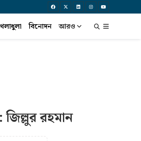
েলাধুলা
বিনোদন
আরও
 জিল্লুর রহমান