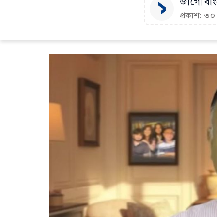
জাগো বাংল
প্রকাশ: ৩০