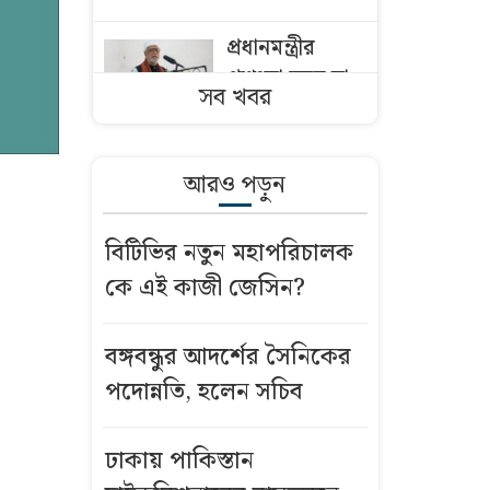
প্রধানমন্ত্রীর
প্রশংসা করে যা
সব খবর
বললেন কাদের
সিদ্দিকী
আরও পড়ুন
ট্রেনের ৪ বগি
লাইনচ্যুত, ঢাকা-
বিটিভির নতুন মহাপরিচালক
ময়মনসিংহ
কে এই কাজী জেসিন?
রেলপথ বন্ধ
ইলিয়াস
বঙ্গবন্ধুর আদর্শের সৈনিকের
কাঞ্চনের সঙ্গে
পদোন্নতি, হলেন সচিব
দেখা করলেন
আলমগীর, যে
ঢাকায় পাকিস্তান
কথা হলো