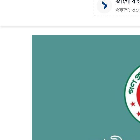
জাগো বাংল
প্রকাশ: ৩০