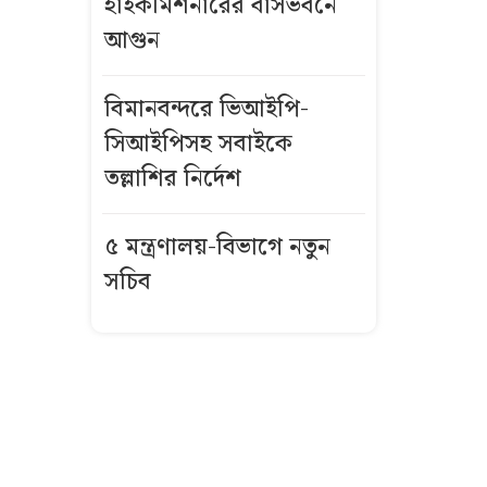
হাইকমিশনারের বাসভবনে
আগুন
যেসব জেলায়
৬০ কিমি বেগে
ঝড়ের আভাস
বিমানবন্দরে ভিআইপি-
সিআইপিসহ সবাইকে
সিলেটে দুই
তল্লাশির নির্দেশ
বাসের মুখোমুখি
সংঘর্ষে নিহত ৮
৫ মন্ত্রণালয়-বিভাগে নতুন
সচিব
দেশে স্বর্ণের দামে
বড় পতন, আজ
থেকে নতুন দর
আজকের স্বর্ণের
দাম: ৭ আগস্ট
২০২৬