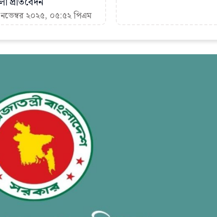
া প্রতিবেদন
 নভেম্বর ২০২৫, ০৫:৫২ পিএম