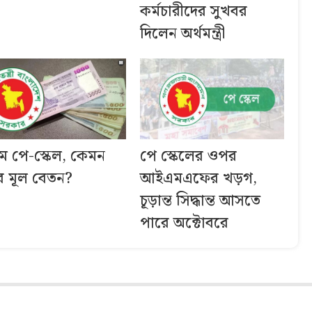
কর্মচারীদের সুখবর
দিলেন অর্থমন্ত্রী
ম পে-স্কেল, কেমন
পে স্কেলের ওপর
ে মূল বেতন?
আইএমএফের খড়গ,
চূড়ান্ত সিদ্ধান্ত আসতে
পারে অক্টোবরে