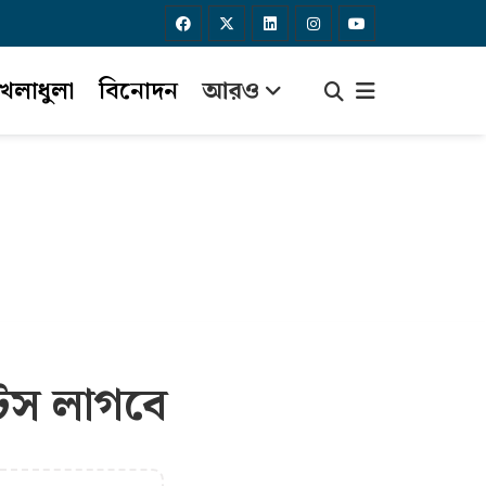
েলাধুলা
বিনোদন
আরও
্টস লাগবে