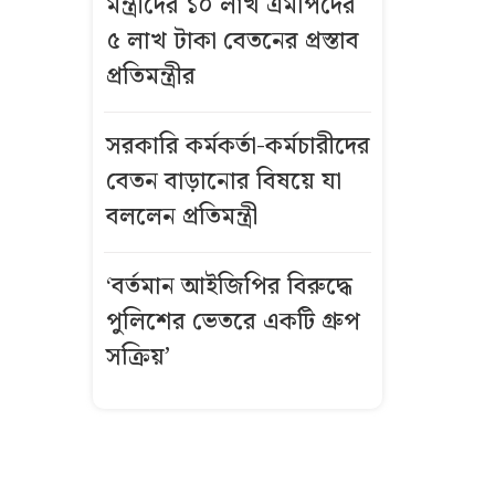
মন্ত্রীদের ১০ লাখ এমপিদের
বিস্ফোরণে একই
৫ লাখ টাকা বেতনের প্রস্তাব
পরিবারের
প্রতিমন্ত্রীর
শিশুসহ ৩ জন
দগ্ধ
সরকারি কর্মকর্তা-কর্মচারীদের
গ্রিসে দুই
বেতন বাড়ানোর বিষয়ে যা
শতাধিক
বললেন প্রতিমন্ত্রী
অভিবাসী উদ্ধার,
অধিকাংশই
‘বর্তমান আইজিপির বিরুদ্ধে
বাংলাদেশি
পুলিশের ভেতরে একটি গ্রুপ
কীভাবে এখনো
সক্রিয়’
উজ্জ্বল রূপ ও
লাবণ্য ধরে
রেখেছেন কাজল