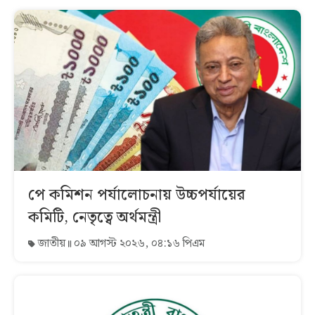
পে কমিশন পর্যালোচনায় উচ্চপর্যায়ের
কমিটি, নেতৃত্বে অর্থমন্ত্রী
জাতীয়
০৯ আগস্ট ২০২৬, ০৪:১৬ পিএম