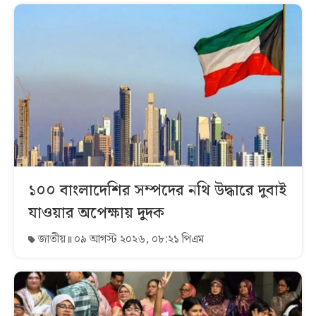
১০০ বাংলাদেশির সম্পদের নথি উদ্ধারে দুবাই
যাওয়ার অপেক্ষায় দুদক
জাতীয়
০৯ আগস্ট ২০২৬, ০৮:২১ পিএম