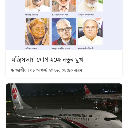
মন্ত্রিসভায় যোগ হচ্ছে নতুন মুখ
জাতীয়
০৮ আগস্ট ২০২৬, ০৮:৪০ এএম