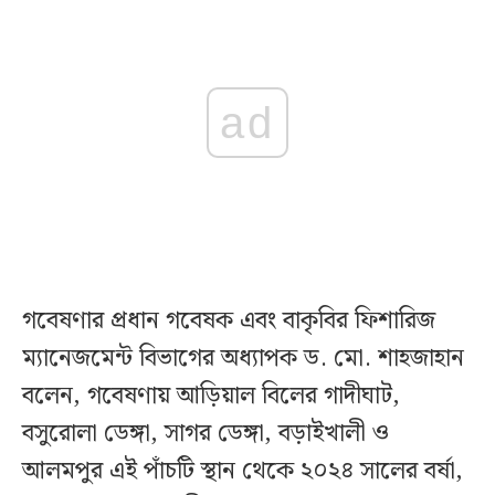
ad
গবেষণার প্রধান গবেষক এবং বাকৃবির ফিশারিজ
ম্যানেজমেন্ট বিভাগের অধ্যাপক ড. মো. শাহজাহান
বলেন, গবেষণায় আড়িয়াল বিলের গাদীঘাট,
বসুরোলা ডেঙ্গা, সাগর ডেঙ্গা, বড়াইখালী ও
আলমপুর এই পাঁচটি স্থান থেকে ২০২৪ সালের বর্ষা,