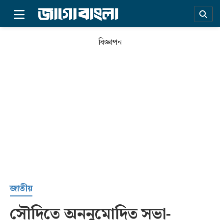
×
বিজ্ঞাপন
প্রচ্ছদ
জাতীয়
সৌদিতে অননুমোদিত সভা-
সর্বশেষ