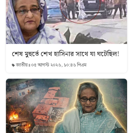
শেষ মুহুর্তে শেখ হাসিনার সাথে যা ঘটেছিল!
জাতীয়
০৫ আগস্ট ২০২৬, ১০:৪৬ পিএম