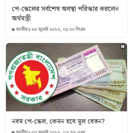
পে-স্কেলের সর্বশেষ অবস্থা পরিস্কার করলেন
অর্থমন্ত্রী
জাতীয়
৩০ জুলাই ২০২৬, ০১:০০ পিএম
নবম পে-স্কেল, কেমন হবে মূল বেতন?
জাতীয়
৩০ জুলাই ২০২৬, ০৩:৫৭ এএম