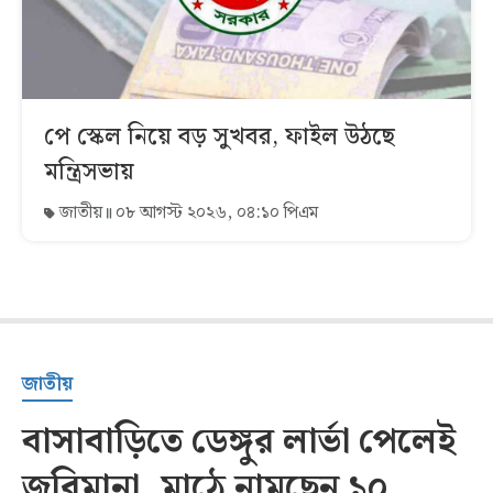
পে স্কেল নিয়ে বড় সুখবর, ফাইল উঠছে
মন্ত্রিসভায়
জাতীয়
০৮ আগস্ট ২০২৬, ০৪:১০ পিএম
জাতীয়
বাসাবাড়িতে ডেঙ্গুর লার্ভা পেলেই
জরিমানা, মাঠে নামছেন ১০