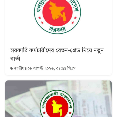
সরকারি কর্মচারীদের বেতন-গ্রেড নিয়ে নতুন
বার্তা
জাতীয়
০৮ আগস্ট ২০২৬, ০৪:৫৪ পিএম