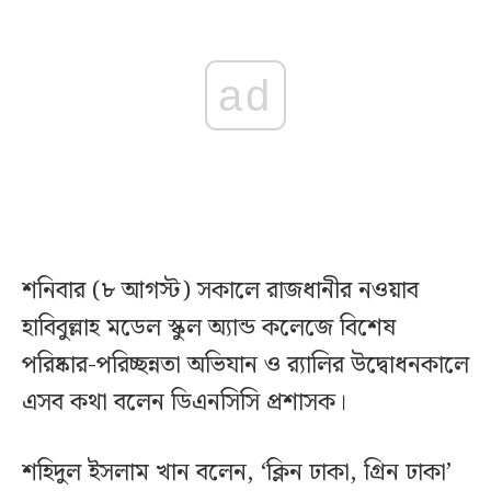
ad
শনিবার (৮ আগস্ট) সকালে রাজধানীর নওয়াব
হাবিবুল্লাহ মডেল স্কুল অ্যান্ড কলেজে বিশেষ
পরিষ্কার-পরিচ্ছন্নতা অভিযান ও র‍্যালির উদ্বোধনকালে
এসব কথা বলেন ডিএনসিসি প্রশাসক।
শহিদুল ইসলাম খান বলেন, ‘ক্লিন ঢাকা, গ্রিন ঢাকা’