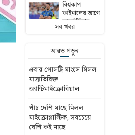
বিশ্বকাপ
ফাইনালের আগে
আর্জেন্টিনার
সব খবর
ড্রেসিংরুমে কী
ঘটেছিল?
আরও পড়ুন
তিন বিভাগে
বন্যার পূর্বাভাস
এবার পোলট্রি মাংসে মিলল
মাত্রাতিরিক্ত
শেখ হাসিনাকে
অ্যান্টিমাইক্রোবিয়াল
নিয়ে ফেসবুকে
মন্তব্য: সরকারি
কর্মচারীকে
পাঁচ দেশি মাছে মিলল
স্ট্যান্ড রিলিজ
মাইক্রোপ্লাস্টিক, সবচেয়ে
বেশি কই মাছে
দুই দশক ধরে বন্ধ