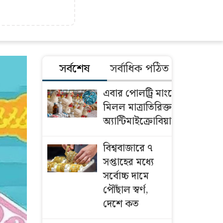
সর্বশেষ
সর্বাধিক পঠিত
এবার পোলট্রি মাংসে
মিলল মাত্রাতিরিক্ত
অ্যান্টিমাইক্রোবিয়াল
বিশ্ববাজারে ৭
সপ্তাহের মধ্যে
সর্বোচ্চ দামে
পৌঁছাল স্বর্ণ,
দেশে কত