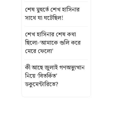
ফেনীর
শেষ মুহুর্তে শেখ হাসিনার
গ্যাসক্ষেত্র,
সাথে যা ঘটেছিল!
পুনরায় চালুর
উদ্যোগ নেই
শেখ হাসিনার শেষ কথা
এক লাফে
ছিলো-‘আমাকে গুলি করে
সোনার দাম
মেরে ফেলো’
বাড়লো ৯৮৫৬
টাকা
কী আছে জুলাই গণঅভ্যুত্থান
নিয়ে ‘বিতর্কিত’
কিস্তির টাকা
নিয়ে দ্বন্দ্বে
ডকুমেন্টারিতে?
গ্রাহকের গরু
নিয়ে গেলেন
এনজিও কর্মীরা