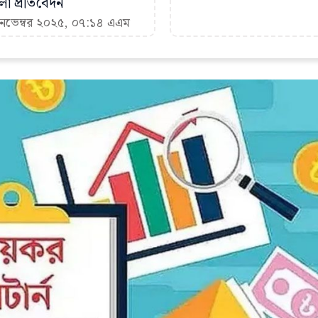
া প্রতিবেদন
 নভেম্বর ২০২৫, ০৭:১৪ এএম