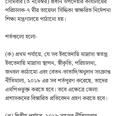
সোমবার (৩ নভেম্বর) প্রধান উপদেষ্টার কার্যালয়ের
পরিচালক-৭ মীর তায়েফা সিদ্দিকা স্বাক্ষরিত নির্দেশনা
শিক্ষা মন্ত্রণালয়ে পাঠানো হয়।
শর্তগুলো হলো-
(ক) প্রথম পর্যায়ে, যে সব ইবতেদায়ি মাদ্রাসা স্বতন্ত্র
ইবতেদায়ি মাদ্রাসা স্থাপন, স্বীকৃতি, পরিচালনা,
জনবল কাঠামো এবং বেতন-ভাতাদি/অনুদান সংক্রান্ত
নীতিমালা, ২০১৮ এর সব শর্তপূরণ করেছে, তাদের
এমপিওভুক্ত করতে হবে। তবে এক্ষেত্রে জেলা
প্রশাসকদের বিস্তারিত প্রতিবেদন গ্রহণ করতে হবে।