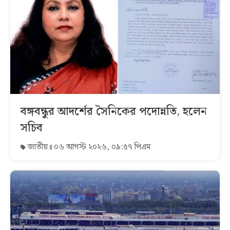
বঙ্গবন্ধুর আদর্শের সৈনিকের পদোন্নতি, হলেন
সচিব
জাতীয়
০৬ আগস্ট ২০২৬, ০৯:৫৭ পিএম