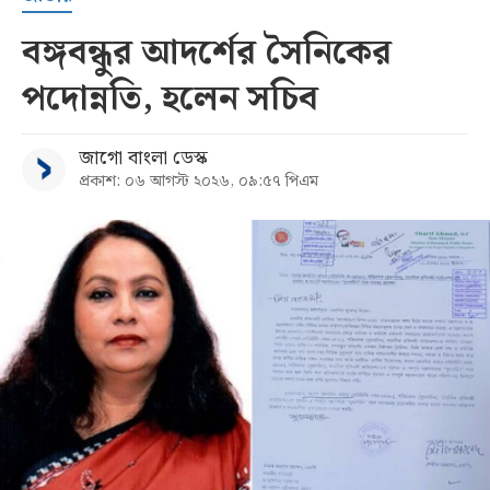
বঙ্গবন্ধুর আদর্শের সৈনিকের
পদোন্নতি, হলেন সচিব
জাগো বাংলা ডেস্ক
প্রকাশ: ০৬ আগস্ট ২০২৬, ০৯:৫৭ পিএম