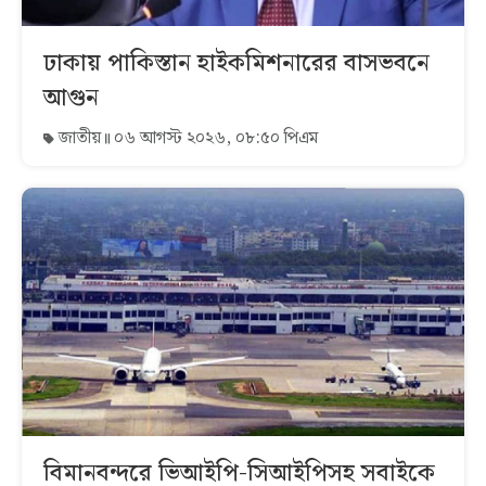
ঢাকায় পাকিস্তান হাইকমিশনারের বাসভবনে
আগুন
জাতীয়
০৬ আগস্ট ২০২৬, ০৮:৫০ পিএম
বিমানবন্দরে ভিআইপি-সিআইপিসহ সবাইকে