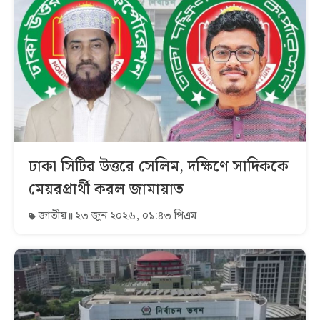
ঢাকা সিটির উত্তরে সেলিম, দক্ষিণে সাদিককে
মেয়রপ্রার্থী করল জামায়াত
জাতীয়
২৩ জুন ২০২৬, ০১:৪৩ পিএম