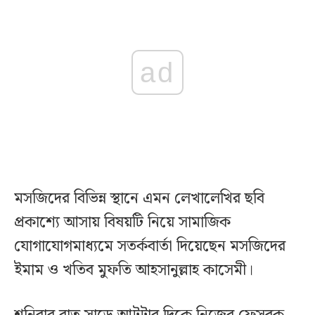
ad
মসজিদের বিভিন্ন স্থানে এমন লেখালেখির ছবি
প্রকাশ্যে আসায় বিষয়টি নিয়ে সামাজিক
যোগাযোগমাধ্যমে সতর্কবার্তা দিয়েছেন মসজিদের
ইমাম ও খতিব মুফতি আহসানুল্লাহ কাসেমী।