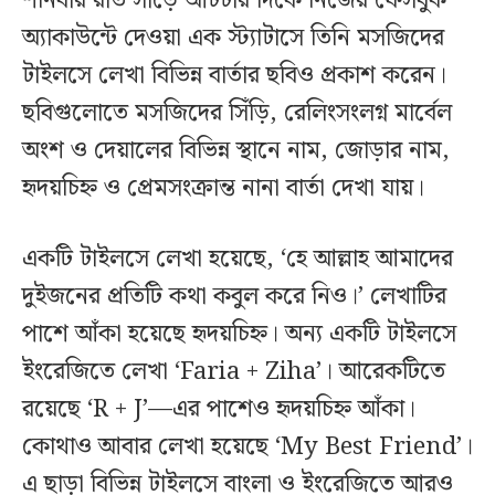
শনিবার রাত সাড়ে আটটার দিকে নিজের ফেসবুক
অ্যাকাউন্টে দেওয়া এক স্ট্যাটাসে তিনি মসজিদের
টাইলসে লেখা বিভিন্ন বার্তার ছবিও প্রকাশ করেন।
ছবিগুলোতে মসজিদের সিঁড়ি, রেলিংসংলগ্ন মার্বেল
অংশ ও দেয়ালের বিভিন্ন স্থানে নাম, জোড়ার নাম,
হৃদয়চিহ্ন ও প্রেমসংক্রান্ত নানা বার্তা দেখা যায়।
একটি টাইলসে লেখা হয়েছে, ‘হে আল্লাহ আমাদের
দুইজনের প্রতিটি কথা কবুল করে নিও।’ লেখাটির
পাশে আঁকা হয়েছে হৃদয়চিহ্ন। অন্য একটি টাইলসে
ইংরেজিতে লেখা ‘Faria + Ziha’। আরেকটিতে
রয়েছে ‘R + J’—এর পাশেও হৃদয়চিহ্ন আঁকা।
কোথাও আবার লেখা হয়েছে ‘My Best Friend’।
এ ছাড়া বিভিন্ন টাইলসে বাংলা ও ইংরেজিতে আরও