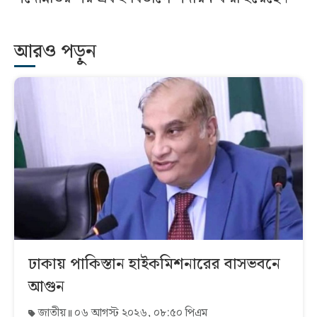
আরও পড়ুন
ঢাকায় পাকিস্তান হাইকমিশনারের বাসভবনে
আগুন
জাতীয়
০৬ আগস্ট ২০২৬, ০৮:৫০ পিএম