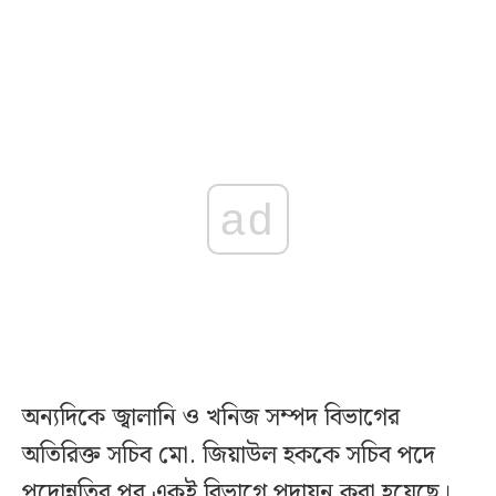
ad
অন্যদিকে জ্বালানি ও খনিজ সম্পদ বিভাগের
অতিরিক্ত সচিব মো. জিয়াউল হককে সচিব পদে
পদোন্নতির পর একই বিভাগে পদায়ন করা হয়েছে।