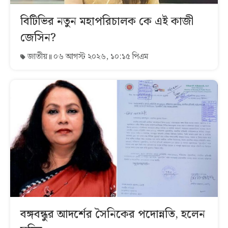
বিটিভির নতুন মহাপরিচালক কে এই কাজী
জেসিন?
জাতীয়
০৬ আগস্ট ২০২৬, ১০:১৫ পিএম
বঙ্গবন্ধুর আদর্শের সৈনিকের পদোন্নতি, হলেন