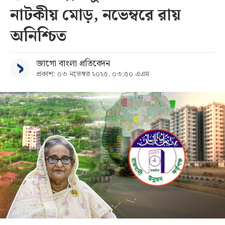
নাটকীয় মোড়, নভেম্বরে রায়
সব
অনিশ্চিত
বিভাগ
জাগো বাংলা প্রতিবেদন
প্রকাশ: ০৩ নভেম্বর ২০২৫, ০৩:৫০ এএম
আর্কাইভ
কনভার্টার