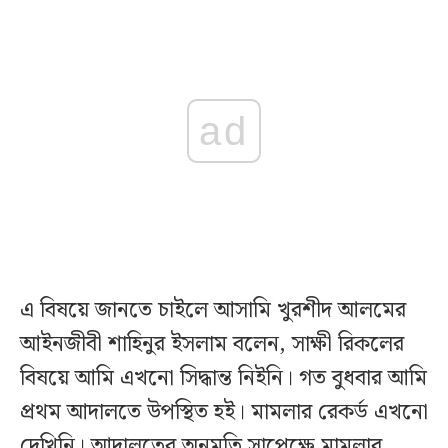
ad
এ বিষয়ে জানতে চাইলে আসামি খুরশীদ আলমের
আইনজীবী শাহিনুর ইসলাম বলেন, সাক্ষী রিকলের
বিষয়ে আমি এখনো সিদ্ধান্ত নিইনি। গত বুধবার আমি
প্রথম আদালতে উপস্থিত হই। মামলার রেকর্ড এখনো
দেখিনি। আদালতের অনুমতি সাপেক্ষে মামলার