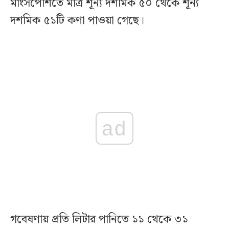
মাংসপেশিতে মাত্র শূন্য দশমিক ৫০ থেকে শূন্য
দশমিক ৫১টি কণা পাওয়া গেছে।
ad
গবেষণায় প্রতি লিটার পানিতে ১১ থেকে ৩১