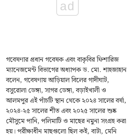
ad
গবেষণার প্রধান গবেষক এবং বাকৃবির ফিশারিজ
ম্যানেজমেন্ট বিভাগের অধ্যাপক ড. মো. শাহজাহান
বলেন, গবেষণায় আড়িয়াল বিলের গাদীঘাট,
বসুরোলা ডেঙ্গা, সাগর ডেঙ্গা, বড়াইখালী ও
আলমপুর এই পাঁচটি স্থান থেকে ২০২৪ সালের বর্ষা,
২০২৪-২৫ সালের শীত এবং ২০২৫ সালের শুষ্ক
মৌসুমে পানি, পলিমাটি ও মাছের নমুনা সংগ্রহ করা
হয়। পরীক্ষাধীন মাছগুলো ছিল কই, বাটা, মেনি