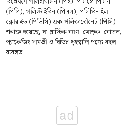
বিশ্লেষণে পলিইথিলিন (পিই), পলিপ্রোপিলিন
(পিপি), পলিস্টাইরিন (পিএস), পলিভিনাইল
ক্লোরাইড (পিভিসি) এবং পলিকার্বোনেট (পিসি)
শনাক্ত হয়েছে, যা প্লাস্টিক ব্যাগ, মোড়ক, বোতল,
প্যাকেজিং সামগ্রী ও বিভিন্ন গৃহস্থালি পণ্যে বহুল
ব্যবহৃত।
ad