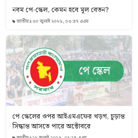
নবম পে-স্কেল, কেমন হবে মূল বেতন?
জাতীয়
৩০ জুলাই ২০২৬, ০৩:৫৭ এএম
পে স্কেলের ওপর আইএমএফের খড়গ, চূড়ান্ত
সিদ্ধান্ত আসতে পারে অক্টোবরে
জাতীয়
২৯ জুলাই ২০২৬, ০৯:২৭ এএম