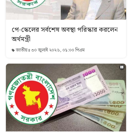
পে-স্কেলের সর্বশেষ অবস্থা পরিস্কার করলেন
অর্থমন্ত্রী
জাতীয়
৩০ জুলাই ২০২৬, ০১:০০ পিএম