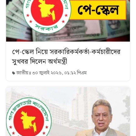
পে-স্কেল নিয়ে সরকারিকর্মকর্তা-কর্মচারীদের
সুখবর দিলেন অর্থমন্ত্রী
জাতীয়
৩০ জুলাই ২০২৬, ০১:১২ পিএম