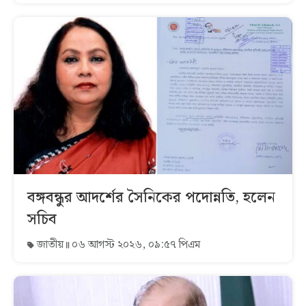
বঙ্গবন্ধুর আদর্শের সৈনিকের পদোন্নতি, হলেন
সচিব
জাতীয়
০৬ আগস্ট ২০২৬, ০৯:৫৭ পিএম