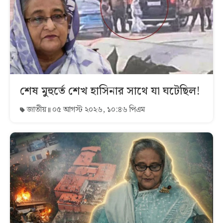
শেষ মুহুর্তে শেখ হাসিনার সাথে যা ঘটেছিল!
জাতীয়
০৫ আগস্ট ২০২৬, ১০:৪৬ পিএম