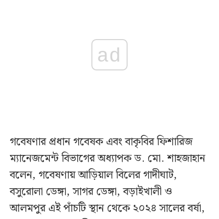
ad
গবেষণার প্রধান গবেষক এবং বাকৃবির ফিশারিজ
ম্যানেজমেন্ট বিভাগের অধ্যাপক ড. মো. শাহজাহান
বলেন, গবেষণায় আড়িয়াল বিলের গাদীঘাট,
বসুরোলা ডেঙ্গা, সাগর ডেঙ্গা, বড়াইখালী ও
আলমপুর এই পাঁচটি স্থান থেকে ২০২৪ সালের বর্ষা,