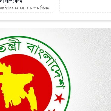
া প্রতিবেদন
১ অক্টোবর ২০২৫, ০৮:৩৯ পিএম