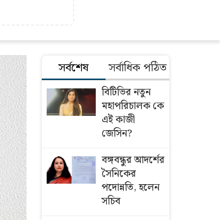
সর্বশেষ
সর্বাধিক পঠিত
বিটিভির নতুন
মহাপরিচালক কে
এই কাজী
জেসিন?
বঙ্গবন্ধুর আদর্শের
সৈনিকের
পদোন্নতি, হলেন
সচিব