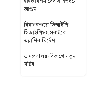
হাইকমিশনারের বাসভবনে
আগুন
বিমানবন্দরে
ভিআইপি-
সিআইপিসহ
বিমানবন্দরে ভিআইপি-
সবাইকে তল্লাশির
সিআইপিসহ সবাইকে
নির্দেশ
তল্লাশির নির্দেশ
বিএনপির সভায়
৫ মন্ত্রণালয়-বিভাগে নতুন
আ.লীগ নেতার
সচিব
ফুলেল শুভেচ্ছা
নিয়ে বিতর্ক
ভিসা নিয়ে নতুন
নীতিমালা
যুক্তরাষ্ট্রের