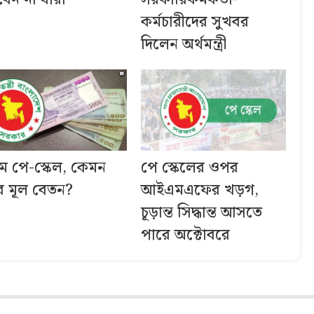
কর্মচারীদের সুখবর
দিলেন অর্থমন্ত্রী
ম পে-স্কেল, কেমন
পে স্কেলের ওপর
ে মূল বেতন?
আইএমএফের খড়গ,
চূড়ান্ত সিদ্ধান্ত আসতে
পারে অক্টোবরে