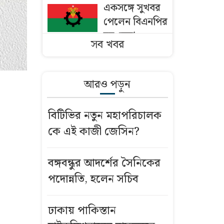
একসঙ্গে সুখবর
পেলেন বিএনপির
ছয় নেতা
সব খবর
ঢাকায় পাকিস্তান
হাইকমিশনারের
আরও পড়ুন
বাসভবনে আগুন
বিটিভির নতুন মহাপরিচালক
বাংলাদেশি
কে এই কাজী জেসিন?
কৃষকদের ভিসা
দিচ্ছে ওমান
বঙ্গবন্ধুর আদর্শের সৈনিকের
মসজিদের মাইক
পদোন্নতি, হলেন সচিব
নিয়ে অমিত
শাহ’র সঙ্গে তিন
ঢাকায় পাকিস্তান
এমপির বৈঠক