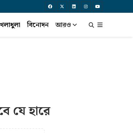
েলাধুলা
বিনোদন
আরও
বে যে হারে