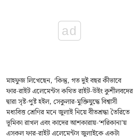
ad
মাহফুজ লিখেছেন, ‘কিন্তু, গত দুই বছর কীভাবে
ফার-রাইট এলেমেন্টস কথিত রাইট-উইং কুশীলবদের
দ্বারা সৃষ্ট-পুষ্ট হইল, সেকুলার-মুক্তিযুদ্ধে বিশ্বাসী
মধ্যবিত্ত শ্রেণির মনে জুলাই নিয়ে বীতশ্রদ্ধা তৈরিতে
ভূমিকা রাখল এবং কাদের আশকারায়-‘শরিকানা’য়
এসকল ফার-রাইট এলেমেন্টস জুলাইকে একটা