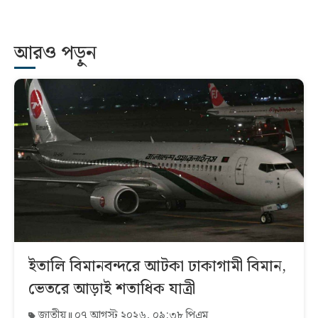
আরও পড়ুন
ইতালি বিমানবন্দরে আটকা ঢাকাগামী বিমান,
ভেতরে আড়াই শতাধিক যাত্রী
জাতীয়
০৭ আগস্ট ২০২৬, ০৯:৩৮ পিএম