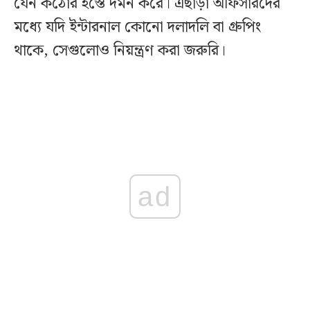
যেন কঠোর হস্তে দমন করে। এছাড়া অফিসারদের
মধ্যে যদি ইন্টারনাল কোনো দলাদলি বা গ্রুপিং
থাকে, সেগুলোও নিয়ন্ত্রণ করা জরুরি।
ad