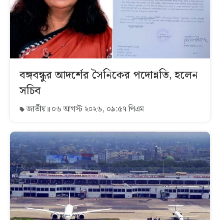
বঙ্গবন্ধুর আদর্শের সৈনিকের পদোন্নতি, হলেন
সচিব
জাতীয়
০৬ আগস্ট ২০২৬, ০৯:৫৭ পিএম