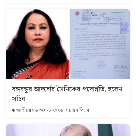
বঙ্গবন্ধুর আদর্শের সৈনিকের পদোন্নতি, হলেন
সচিব
জাতীয়
০৬ আগস্ট ২০২৬, ০৯:৫৭ পিএম