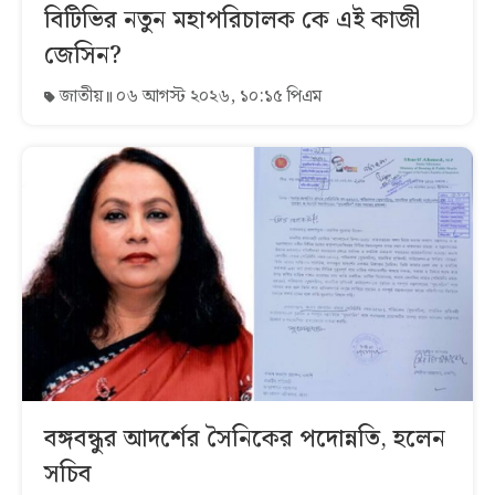
বিটিভির নতুন মহাপরিচালক কে এই কাজী
জেসিন?
জাতীয়
০৬ আগস্ট ২০২৬, ১০:১৫ পিএম
বঙ্গবন্ধুর আদর্শের সৈনিকের পদোন্নতি, হলেন
সচিব