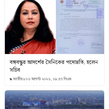
বঙ্গবন্ধুর আদর্শের সৈনিকের পদোন্নতি, হলেন
সচিব
জাতীয়
০৬ আগস্ট ২০২৬, ০৯:৫৭ পিএম