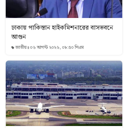
ঢাকায় পাকিস্তান হাইকমিশনারের বাসভবনে
আগুন
জাতীয়
০৬ আগস্ট ২০২৬, ০৮:৫০ পিএম