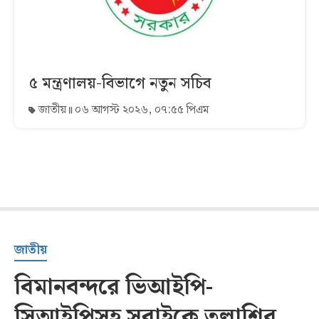
৫ মন্ত্রণালয়-বিভাগে নতুন সচিব
জাতীয়
০৬ আগস্ট ২০২৬, ০৭:৫৫ পিএম
জাতীয়
বিমানবন্দরে ভিআইপি-
সিআইপিসহ সবাইকে তল্লাশির