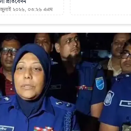
া প্রতিবেদন
৭ জুলাই ২০২৬, ০৩:২৬ এএম