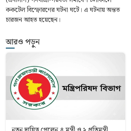
(এনসিপি) পদযাত্রা-পরবর্তী সমাবেশ চলাকালে
ককটেল বিস্ফোরণের ঘটনা ঘটে। এ ঘটনায় অন্তত
চারজন আহত হয়েছেন।
আরও পড়ুন
নতুন দায়িত্ব পেলেন ৪ মন্ত্রী ও ২ প্রতিমন্ত্রী