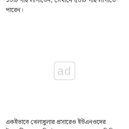
১০টি গাছ লাগাতেন, সেখানে ৫০টি গাছ লাগাতে
পারেন।
ad
একইভাবে খেলাধুলার প্রসারেও ইউএনওদের