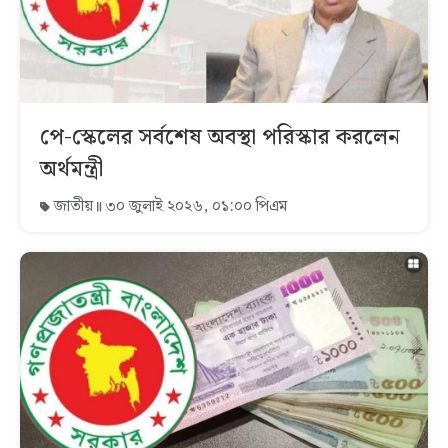
পে-স্কেলের সর্বশেষ অবস্থা পরিস্কার করলেন
অর্থমন্ত্রী
জাতীয়
৩০ জুলাই ২০২৬, ০১:০০ পিএম