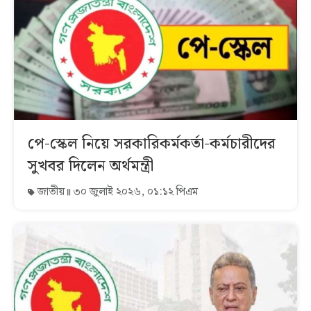
পে-স্কেল নিয়ে সরকারিকর্মকর্তা-কর্মচারীদের
সুখবর দিলেন অর্থমন্ত্রী
জাতীয়
৩০ জুলাই ২০২৬, ০১:১২ পিএম