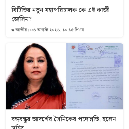
বিটিভির নতুন মহাপরিচালক কে এই কাজী
জেসিন?
জাতীয়
০৬ আগস্ট ২০২৬, ১০:১৫ পিএম
বঙ্গবন্ধুর আদর্শের সৈনিকের পদোন্নতি, হলেন
সচিব