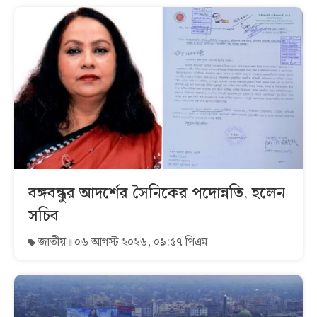
বঙ্গবন্ধুর আদর্শের সৈনিকের পদোন্নতি, হলেন
সচিব
জাতীয়
০৬ আগস্ট ২০২৬, ০৯:৫৭ পিএম