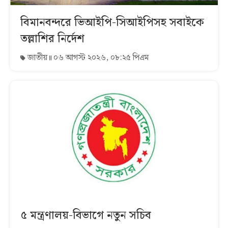
বিমানবন্দরে ভিআইপি-সিআইপিসহ সবাইকে
তল্লাশির নির্দেশ
জাতীয়
০৬ আগস্ট ২০২৬, ০৮:২৫ পিএম
৫ মন্ত্রণালয়-বিভাগে নতুন সচিব