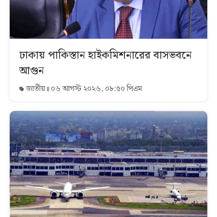
ঢাকায় পাকিস্তান হাইকমিশনারের বাসভবনে
আগুন
জাতীয়
০৬ আগস্ট ২০২৬, ০৮:৫০ পিএম