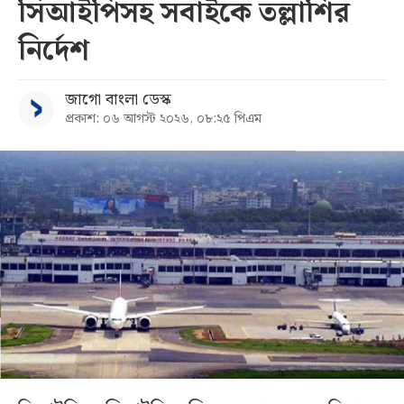
সিআইপিসহ সবাইকে তল্লাশির
নির্দেশ
জাগো বাংলা ডেস্ক
প্রকাশ: ০৬ আগস্ট ২০২৬, ০৮:২৫ পিএম