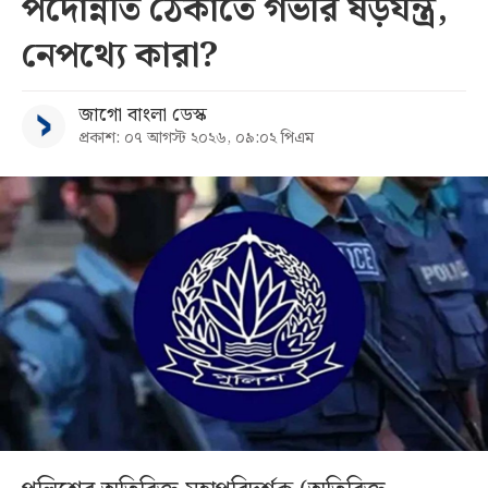
পদোন্নতি ঠেকাতে গভীর ষড়যন্ত্র,
নেপথ্যে কারা?
জাগো বাংলা ডেস্ক
প্রকাশ: ০৭ আগস্ট ২০২৬, ০৯:০২ পিএম