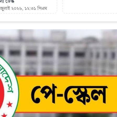
া ডেস্ক
৫ জুলাই ২০২৬, ১২:৩১ পিএম