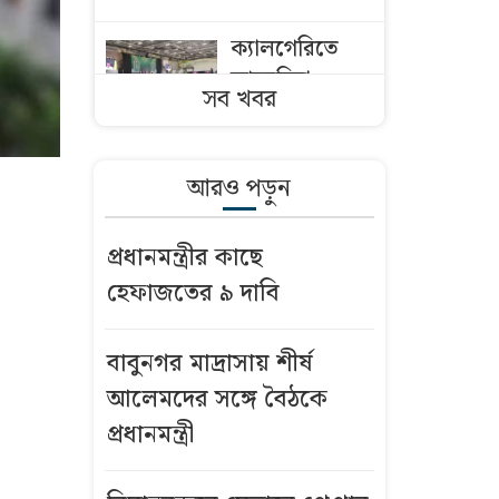
ক্যালগেরিতে
আহমদিয়া
সব খবর
মুসলিম
জামাতের ৪২তম
জলসা সালানা
আরও পড়ুন
অনুষ্ঠিত
প্রধানমন্ত্রীর কাছে
ঈদে
হেফাজতের ৯ দাবি
মিলাদুন্নবীতে
টানা ৩ দিনের
ছুটি
বাবুনগর মাদ্রাসায় শীর্ষ
আলেমদের সঙ্গে বৈঠকে
দেরিতে সন্তান
প্রধানমন্ত্রী
নেওয়ার ভাবনা,
কুরআন-হাদিস যা