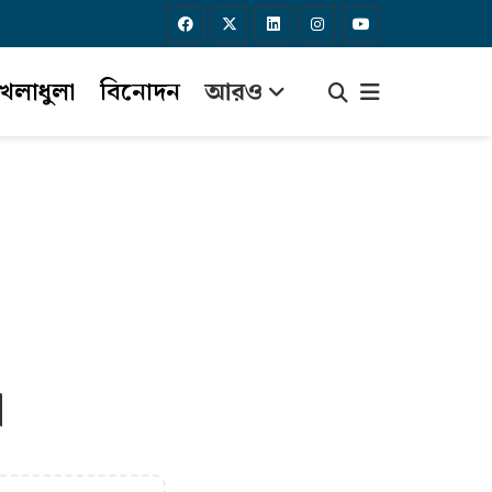
েলাধুলা
বিনোদন
আরও
া