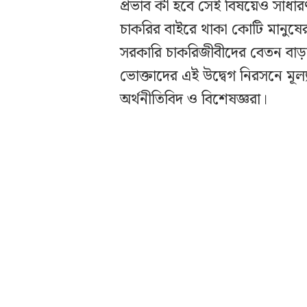
প্রভাব কী হবে সেই বিষয়েও সাধা
চাকরির বাইরে থাকা কোটি মানুষের 
সরকারি চাকরিজীবীদের বেতন বাড়া
ভোক্তাদের এই উদ্বেগ নিরসনে মূল্
অর্থনীতিবিদ ও বিশেষজ্ঞরা।