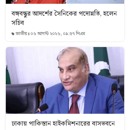
বঙ্গবন্ধুর আদর্শের সৈনিকের পদোন্নতি, হলেন
সচিব
জাতীয়
০৬ আগস্ট ২০২৬, ০৯:৫৭ পিএম
ঢাকায় পাকিস্তান হাইকমিশনারের বাসভবনে