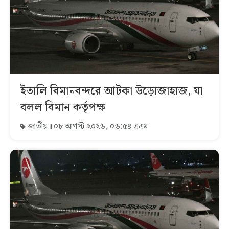
ইতালি বিমানবন্দরে আটকা উড়োজাহাজ, যা
বলল বিমান কর্তৃপক্ষ
জাতীয়
০৮ আগস্ট ২০২৬, ০৬:৫৪ এএম