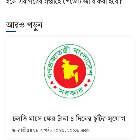
হলে এর পরের সপ্তাহে গেজেট জারি করা হবে।’
আরও পড়ুন
চলতি মাসে ফের টানা ৪ দিনের ছুটির সুযোগ
জাতীয়
০৮ আগস্ট ২০২৬, ১০:০৯ এএম