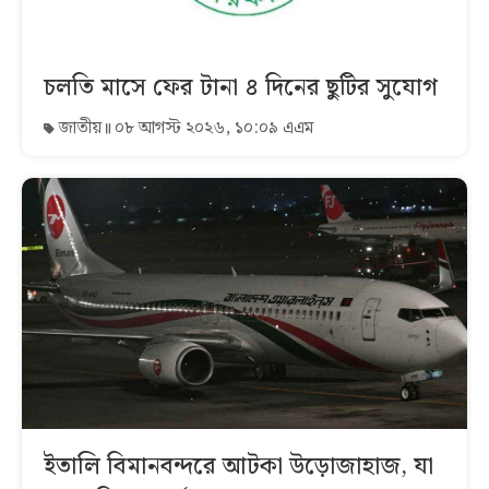
চলতি মাসে ফের টানা ৪ দিনের ছুটির সুযোগ
জাতীয়
০৮ আগস্ট ২০২৬, ১০:০৯ এএম
ইতালি বিমানবন্দরে আটকা উড়োজাহাজ, যা