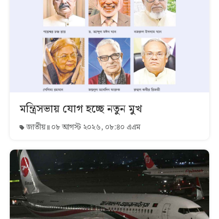
মন্ত্রিসভায় যোগ হচ্ছে নতুন মুখ
জাতীয়
০৮ আগস্ট ২০২৬, ০৮:৪০ এএম