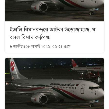
ইতালি বিমানবন্দরে আটকা উড়োজাহাজ, যা
বলল বিমান কর্তৃপক্ষ
জাতীয়
০৮ আগস্ট ২০২৬, ০৬:৫৪ এএম