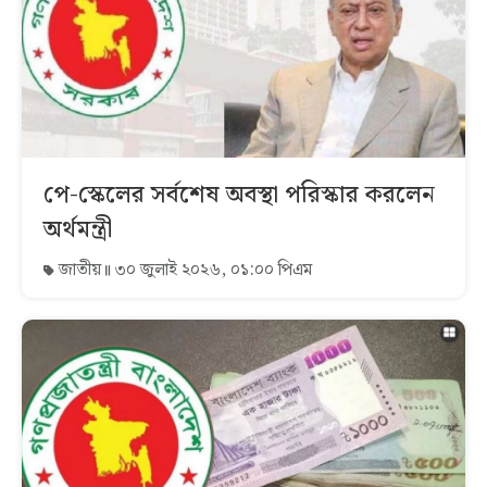
পে-স্কেলের সর্বশেষ অবস্থা পরিস্কার করলেন
অর্থমন্ত্রী
জাতীয়
৩০ জুলাই ২০২৬, ০১:০০ পিএম