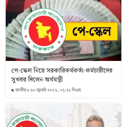
পে-স্কেল নিয়ে সরকারিকর্মকর্তা-কর্মচারীদের
সুখবর দিলেন অর্থমন্ত্রী
জাতীয়
৩০ জুলাই ২০২৬, ০১:১২ পিএম