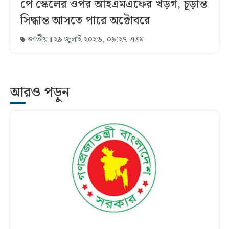
পে স্কেলের ওপর আইএমএফের খড়গ, চূড়ান্ত
সিদ্ধান্ত আসতে পারে অক্টোবরে
জাতীয়
২৯ জুলাই ২০২৬, ০৯:২৭ এএম
আরও পড়ুন