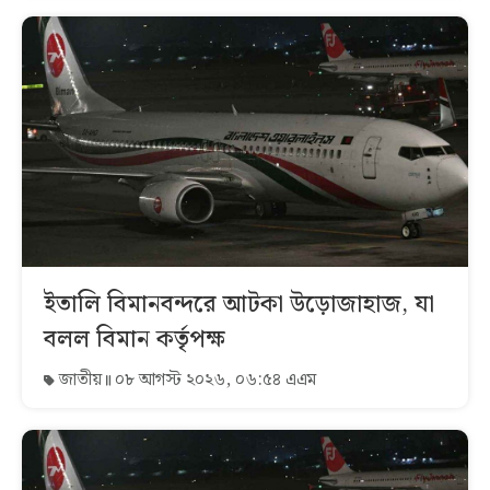
ইতালি বিমানবন্দরে আটকা উড়োজাহাজ, যা
বলল বিমান কর্তৃপক্ষ
জাতীয়
০৮ আগস্ট ২০২৬, ০৬:৫৪ এএম