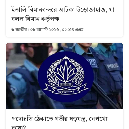
ইতালি বিমানবন্দরে আটকা উড়োজাহাজ, যা
বলল বিমান কর্তৃপক্ষ
জাতীয়
০৮ আগস্ট ২০২৬, ০৬:৫৪ এএম
পদোন্নতি ঠেকাতে গভীর ষড়যন্ত্র, নেপথ্যে
কারা?