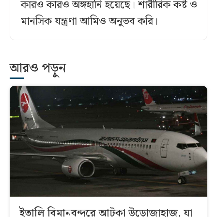
কারও কারও অঙ্গহানি হয়েছে। শারীরিক কষ্ট ও
মানসিক যন্ত্রণা আমিও অনুভব করি।
আরও পড়ুন
ইতালি বিমানবন্দরে আটকা উড়োজাহাজ, যা