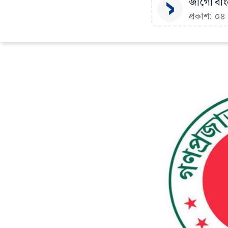
জাগো বাংল
প্রকাশ: ০