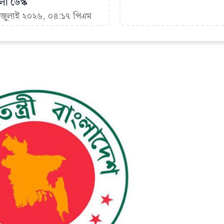
া ডেস্ক
৪ জুলাই ২০২৬, ০৪:১৭ পিএম