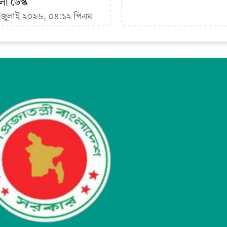
া ডেস্ক
৪ জুলাই ২০২৬, ০৪:১২ পিএম