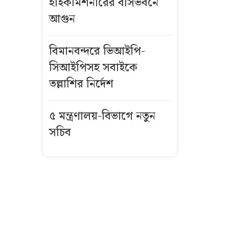
হাইকমিশনারের বাসভবনে
আগুন
বিমানবন্দরে
ভিআইপি-
সিআইপিসহ
বিমানবন্দরে ভিআইপি-
সবাইকে তল্লাশির
সিআইপিসহ সবাইকে
নির্দেশ
তল্লাশির নির্দেশ
বিএনপির সভায়
৫ মন্ত্রণালয়-বিভাগে নতুন
আ.লীগ নেতার
সচিব
ফুলেল শুভেচ্ছা
নিয়ে বিতর্ক
ভিসা নিয়ে নতুন
নীতিমালা
যুক্তরাষ্ট্রের