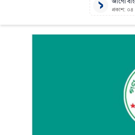
জাগো বাংল
প্রকাশ: ০