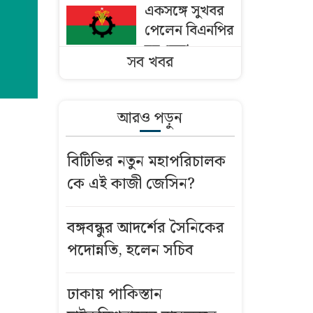
একসঙ্গে সুখবর
পেলেন বিএনপির
ছয় নেতা
সব খবর
ঢাকায় পাকিস্তান
হাইকমিশনারের
আরও পড়ুন
বাসভবনে আগুন
বিটিভির নতুন মহাপরিচালক
বাংলাদেশি
কে এই কাজী জেসিন?
কৃষকদের ভিসা
দিচ্ছে ওমান
বঙ্গবন্ধুর আদর্শের সৈনিকের
মসজিদের মাইক
পদোন্নতি, হলেন সচিব
নিয়ে অমিত
শাহ’র সঙ্গে তিন
ঢাকায় পাকিস্তান
এমপির বৈঠক