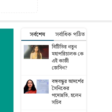
সর্বশেষ
সর্বাধিক পঠিত
বিটিভির নতুন
মহাপরিচালক কে
এই কাজী
জেসিন?
বঙ্গবন্ধুর আদর্শের
সৈনিকের
পদোন্নতি, হলেন
সচিব