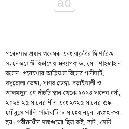
ad
গবেষণার প্রধান গবেষক এবং বাকৃবির ফিশারিজ
ম্যানেজমেন্ট বিভাগের অধ্যাপক ড. মো. শাহজাহান
বলেন, গবেষণায় আড়িয়াল বিলের গাদীঘাট,
বসুরোলা ডেঙ্গা, সাগর ডেঙ্গা, বড়াইখালী ও
আলমপুর এই পাঁচটি স্থান থেকে ২০২৪ সালের বর্ষা,
২০২৪-২৫ সালের শীত এবং ২০২৫ সালের শুষ্ক
মৌসুমে পানি, পলিমাটি ও মাছের নমুনা সংগ্রহ করা
হয়। পরীক্ষাধীন মাছগুলো ছিল কই, বাটা, মেনি