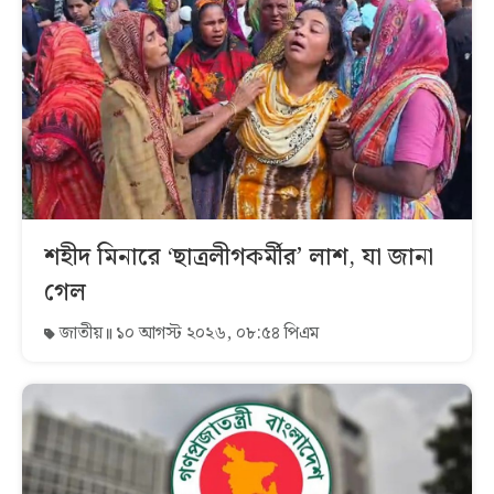
শহীদ মিনারে ‘ছাত্রলীগকর্মীর’ লাশ, যা জানা
গেল
জাতীয়
১০ আগস্ট ২০২৬, ০৮:৫৪ পিএম