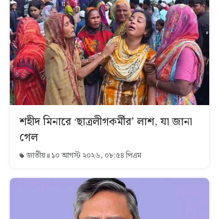
শহীদ মিনারে ‘ছাত্রলীগকর্মীর’ লাশ, যা জানা
গেল
জাতীয়
১০ আগস্ট ২০২৬, ০৮:৫৪ পিএম