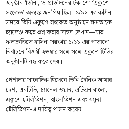
অনুষ্ঠান ‘তিনি’, ও প্রতিদিনের টক শো ‘একুশে
সংকেত’ অত‍্যন্ত জনপ্রিয় ছিল। ১/১১ এর কঠিন
সময়ে তিনি একুশে সংকেত অনুষ্ঠানে ক্ষমতাকে
চ্যালেঞ্জ করে প্রশ্ন করার সাহস দেখান—যার
ফলশ্রুতিতে হাসিনা সরকার ১/১১ এর পাতানো
নির্বাচনে বিজয়ী হওয়ার সঙ্গে সঙ্গে একুশে টিভির
অনুষ্ঠানটি বন্ধ করে দেয়।
পেশাদার সাংবাদিক হিসেবে তিনি দৈনিক আমার
দেশ, এনটিভি, চ্যানেল ওয়ান, এটিএন বাংলা,
একুশে টেলিভিশন, বাংলাভিশন এবং যমুনা
টেলিভিশন-এ দায়িত্ব পালন করেন।