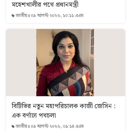
মহেশখালীর পথে প্রধানমন্ত্রী
জাতীয়
০৯ আগস্ট ২০২৬, ১০:১১ এএম
বিটিভির নতুন মহাপরিচালক কাজী জেসিন :
এক বর্ণাঢ্য পথচলা
জাতীয়
০৯ আগস্ট ২০২৬, ০৯:১৪ এএম