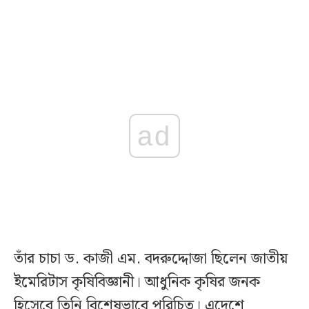
ad
তাঁর চাচা ড. কাজী এম. বদরুদ্দোজা ছিলেন জাতীয়
ইমেরিটাস কৃষিবিজ্ঞানী। আধুনিক কৃষির জনক
হিসেবে তিনি বিশেষভাবে পরিচিত। এদেশে