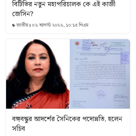
বিটিভির নতুন মহাপরিচালক কে এই কাজী
জেসিন?
জাতীয়
০৬ আগস্ট ২০২৬, ১০:১৫ পিএম
বঙ্গবন্ধুর আদর্শের সৈনিকের পদোন্নতি, হলেন
সচিব