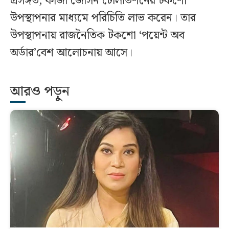
প্রসঙ্গত, কাজী জেসিন টেলিভিশনের টকশো
উপস্থাপনার মাধ্যমে পরিচিতি লাভ করেন। তার
উপস্থাপনায় রাজনৈতিক টকশো ‘পয়েন্ট অব
অর্ডার’বেশ আলোচনায় আসে।
আরও পড়ুন