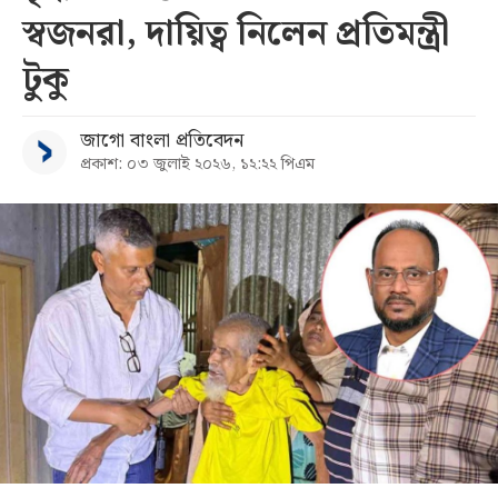
স্বজনরা, দায়িত্ব নিলেন প্রতিমন্ত্রী
সব
টুকু
বিভাগ
জাগো বাংলা প্রতিবেদন
প্রকাশ: ০৩ জুলাই ২০২৬, ১২:২২ পিএম
আর্কাইভ
কনভার্টার