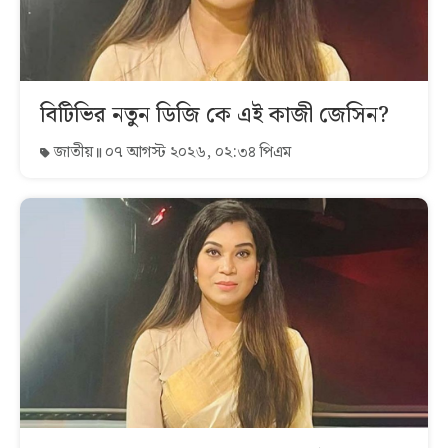
বিটিভির নতুন ডিজি কে এই কাজী জেসিন?
জাতীয়
০৭ আগস্ট ২০২৬, ০২:৩৪ পিএম