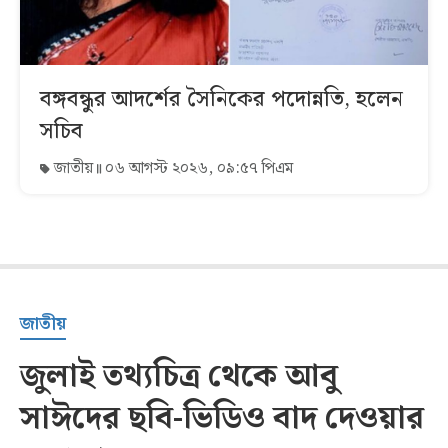
বঙ্গবন্ধুর আদর্শের সৈনিকের পদোন্নতি, হলেন
সচিব
জাতীয়
০৬ আগস্ট ২০২৬, ০৯:৫৭ পিএম
জাতীয়
জুলাই তথ্যচিত্র থেকে আবু
সাঈদের ছবি-ভিডিও বাদ দেওয়ার