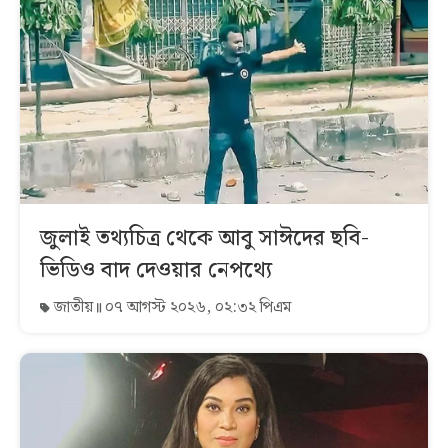
জুলাই তথ্যচিত্র থেকে আবু সাঈদের ছবি-
ভিডিও বাদ দেওয়ার নেপথ্যে
জাতীয়
০৭ আগস্ট ২০২৬, ০২:৩২ পিএম