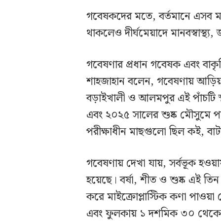
গবেষকদের মতে, বর্তমানে এসব মাছ খে
থাকলেও দীর্ঘমেয়াদে মানবস্বাস্থ্য,
গবেষণার প্রধান গবেষক এবং বাকৃ
শাহজাহান বলেন, গবেষণায় আড়িয়াল 
বড়াইখালী ও আলমপুর এই পাঁচটি স
এবং ২০২৫ সালের শুষ্ক মৌসুমে পা
পরীক্ষাধীন মাছগুলো ছিল কই, বাটা,
গবেষণায় দেখা যায়, সর্বভূক হওয়া
হয়েছে। বর্ষা, শীত ও শুষ্ক এই ত
করে মাইক্রোপ্লাস্টিক কণা পাওয়
এবং ফুলকায় ১ দশমিক ৩০ থেকে 