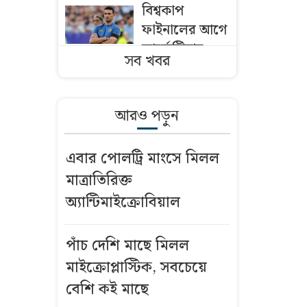
বিশ্বকাপ
ফাইনালের আগে
আর্জেন্টিনার
সব খবর
ড্রেসিংরুমে কী
ঘটেছিল?
আরও পড়ুন
তিন বিভাগে
বন্যার পূর্বাভাস
এবার পোলট্রি মাংসে মিলল
মাত্রাতিরিক্ত
শেখ হাসিনাকে
অ্যান্টিমাইক্রোবিয়াল
নিয়ে ফেসবুকে
মন্তব্য: সরকারি
কর্মচারীকে
পাঁচ দেশি মাছে মিলল
স্ট্যান্ড রিলিজ
মাইক্রোপ্লাস্টিক, সবচেয়ে
বেশি কই মাছে
দুই দশক ধরে বন্ধ