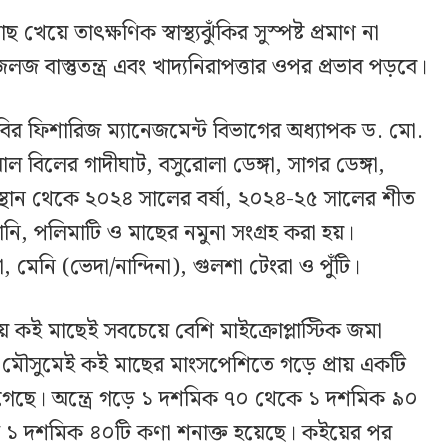
য়ে তাৎক্ষণিক স্বাস্থ্যঝুঁকির সুস্পষ্ট প্রমাণ না
 জলজ বাস্তুতন্ত্র এবং খাদ্যনিরাপত্তার ওপর প্রভাব পড়বে।
বির ফিশারিজ ম্যানেজমেন্ট বিভাগের অধ্যাপক ড. মো.
বিলের গাদীঘাট, বসুরোলা ডেঙ্গা, সাগর ডেঙ্গা,
্থান থেকে ২০২৪ সালের বর্ষা, ২০২৪-২৫ সালের শীত
নি, পলিমাটি ও মাছের নমুনা সংগ্রহ করা হয়।
 মেনি (ভেদা/নান্দিনা), গুলশা টেংরা ও পুঁটি।
য় কই মাছেই সবচেয়ে বেশি মাইক্রোপ্লাস্টিক জমা
িন মৌসুমেই কই মাছের মাংসপেশিতে গড়ে প্রায় একটি
া গেছে। অন্ত্রে গড়ে ১ দশমিক ৭০ থেকে ১ দশমিক ৯০
১ দশমিক ৪০টি কণা শনাক্ত হয়েছে। কইয়ের পর