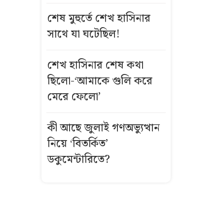
ফেনীর
শেষ মুহুর্তে শেখ হাসিনার
গ্যাসক্ষেত্র,
সাথে যা ঘটেছিল!
পুনরায় চালুর
উদ্যোগ নেই
শেখ হাসিনার শেষ কথা
এক লাফে
ছিলো-‘আমাকে গুলি করে
সোনার দাম
মেরে ফেলো’
বাড়লো ৯৮৫৬
টাকা
কী আছে জুলাই গণঅভ্যুত্থান
নিয়ে ‘বিতর্কিত’
কিস্তির টাকা
নিয়ে দ্বন্দ্বে
ডকুমেন্টারিতে?
গ্রাহকের গরু
নিয়ে গেলেন
এনজিও কর্মীরা