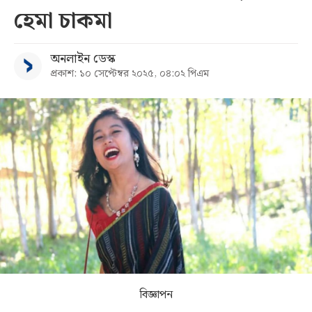
হেমা চাকমা
সব
অনলাইন ডেস্ক
বিভাগ
প্রকাশ: ১০ সেপ্টেম্বর ২০২৫, ০৪:০২ পিএম
আর্কাইভ
কনভার্টার
বিজ্ঞাপন