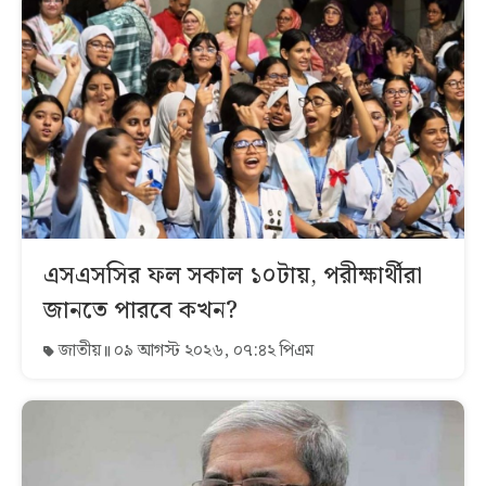
এসএসসির ফল সকাল ১০টায়, পরীক্ষার্থীরা
জানতে পারবে কখন?
জাতীয়
০৯ আগস্ট ২০২৬, ০৭:৪২ পিএম