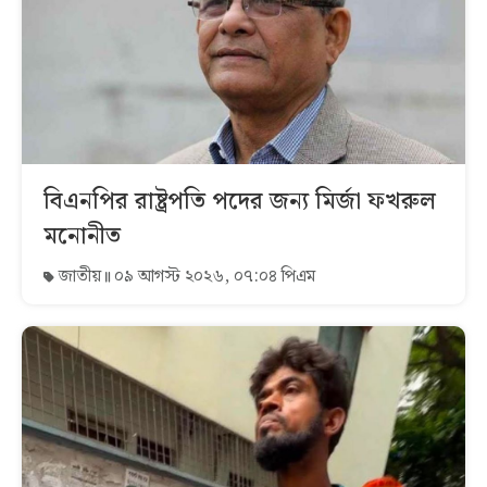
বিএনপির রাষ্ট্রপতি পদের জন্য মির্জা ফখরুল
মনোনীত
জাতীয়
০৯ আগস্ট ২০২৬, ০৭:০৪ পিএম