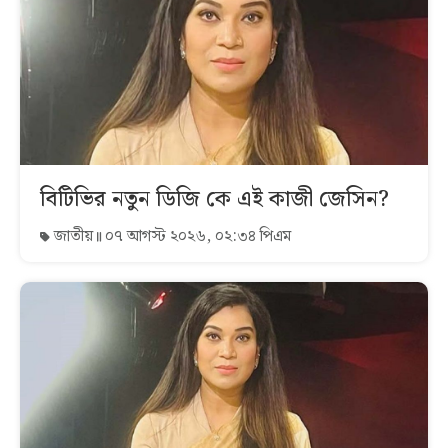
বিটিভির নতুন ডিজি কে এই কাজী জেসিন?
জাতীয়
০৭ আগস্ট ২০২৬, ০২:৩৪ পিএম