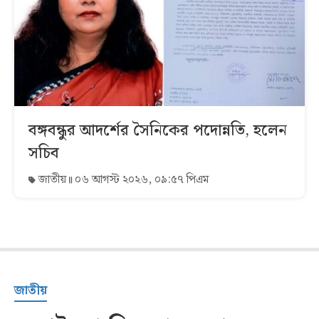
বঙ্গবন্ধুর আদর্শের সৈনিকের পদোন্নতি, হলেন
সচিব
জাতীয়
০৬ আগস্ট ২০২৬, ০৯:৫৭ পিএম
জাতীয়