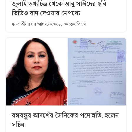
জুলাই তথ্যচিত্র থেকে আবু সাঈদের ছবি-
ভিডিও বাদ দেওয়ার নেপথ্যে
জাতীয়
০৭ আগস্ট ২০২৬, ০২:৩২ পিএম
বঙ্গবন্ধুর আদর্শের সৈনিকের পদোন্নতি, হলেন
সচিব