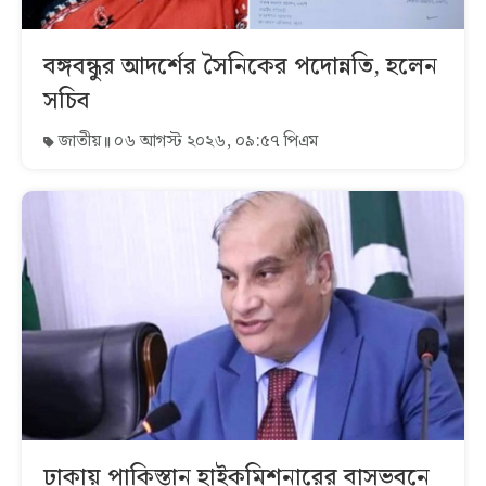
বঙ্গবন্ধুর আদর্শের সৈনিকের পদোন্নতি, হলেন
সচিব
জাতীয়
০৬ আগস্ট ২০২৬, ০৯:৫৭ পিএম
ঢাকায় পাকিস্তান হাইকমিশনারের বাসভবনে