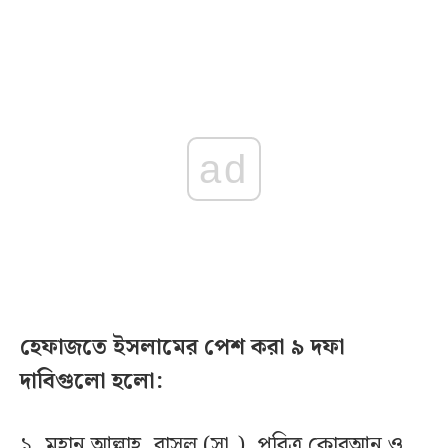
ad
হেফাজতে ইসলামের পেশ করা ৯ দফা
দাবিগুলো হলো:
১. মহান আল্লাহ, রাসুল (সা.), পবিত্র কোরআন ও