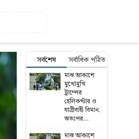
সর্বশেষ
সর্বাধিক পঠিত
মাঝ আকাশে
মুখোমুখি
ট্রাম্পের
হেলিকপ্টার ও
যাত্রীবাহী বিমান,
অতঃপর...
মাঝ আকাশে