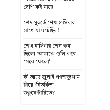
বিশ্বকাপ
বেশি কই মাছে
ফাইনালের আগে
আর্জেন্টিনার
শেষ মুহুর্তে শেখ হাসিনার
ড্রেসিংরুমে কী
সাথে যা ঘটেছিল!
ঘটেছিল?
তিন বিভাগে
শেখ হাসিনার শেষ কথা
বন্যার পূর্বাভাস
ছিলো-‘আমাকে গুলি করে
মেরে ফেলো’
শেখ হাসিনাকে
নিয়ে ফেসবুকে
কী আছে জুলাই গণঅভ্যুত্থান
মন্তব্য: সরকারি
নিয়ে ‘বিতর্কিত’
কর্মচারীকে
ডকুমেন্টারিতে?
স্ট্যান্ড রিলিজ
দুই দশক ধরে বন্ধ