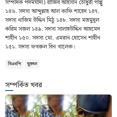
সম্পাদক পদমর্যাদা) রাজিব আহসান চৌধুরী পাপ্পু
১৪৬. সদস্য আব্দুল্লাহ আল কাফি শাহেদ ১৪৭.
সদস্য নাজিম উদ্দিন মিঠু ১৪৮. সদস্য মাহমুদুল
করিম সজল ১৪৯. সদস্য সালাহউদ্দিন আহমেদ
শাহীন ১৫০. সদস্য মো. এমরান হোসেন শাহীন
১৫১. সদস্য ফখরুল বিন খালেক।
বিএনপি
যুবদল
সম্পর্কিত খবর