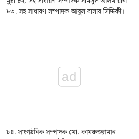
মুন্না ৮২. সহ সাধারণ সম্পাদক সামসুল আলম রানা
৮৩. সহ সাধারণ সম্পাদক আবুল বাসার সিদ্দিকী।
ad
৮৪. সাংগঠনিক সম্পাদক মো. কামরুজ্জামান