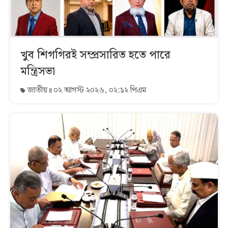
খুব শিগগিরই সম্প্রসারিত হতে পারে
মন্ত্রিসভা
জাতীয়
০২ আগস্ট ২০২৬, ০২:১২ পিএম