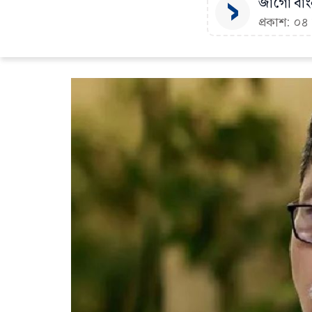
জাগো বাংল
প্রকাশ: ০