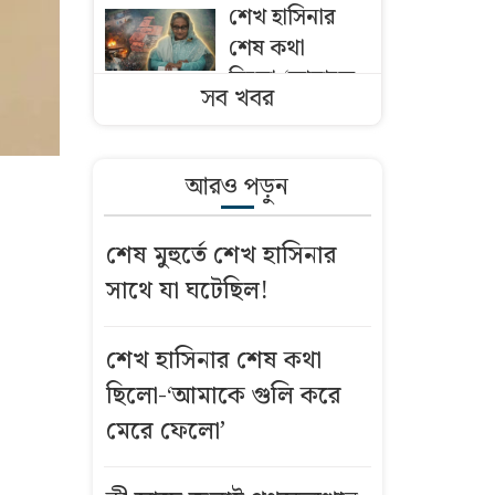
শেখ হাসিনার
শেষ কথা
ছিলো-‘আমাকে
সব খবর
গুলি করে মেরে
ফেলো’
আরও পড়ুন
কী আছে জুলাই
গণঅভ্যুত্থান
শেষ মুহুর্তে শেখ হাসিনার
নিয়ে ‘বিতর্কিত’
সাথে যা ঘটেছিল!
ডকুমেন্টারিতে?
কপাল পুড়তে
শেখ হাসিনার শেষ কথা
পারে অলস,
ছিলো-‘আমাকে গুলি করে
স্থবির ও বিতর্কিত
মেরে ফেলো’
মন্ত্রী-প্রতিমন্ত্রীদের