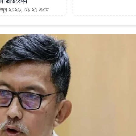
া প্রতিবেদন
৪ জুন ২০২৬, ০১:২৭ এএম