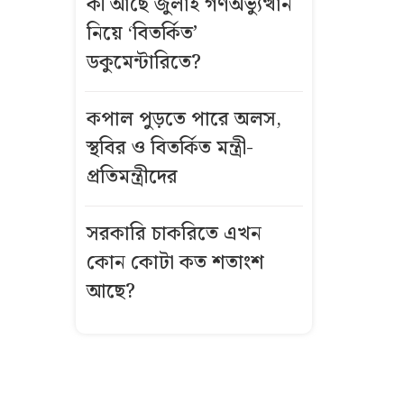
কী আছে জুলাই গণঅভ্যুত্থান
জুলাই যোদ্ধাদের
নিয়ে ‘বিতর্কিত’
সংবর্ধনায় দেওয়া
হলো ‘ত্রাণের
ডকুমেন্টারিতে?
প্যাকেট’
কপাল পুড়তে পারে অলস,
জাতীয় দলে
স্থবির ও বিতর্কিত মন্ত্রী-
যেভাবে ডাক
প্রতিমন্ত্রীদের
পেতে পারেন
শামি
সরকারি চাকরিতে এখন
‘জুলাই যোদ্ধা’
কোন কোটা কত শতাংশ
রিয়াজ পুলিশের
আছে?
নথিতে ‘ছাত্রলীগ
কর্মী’
এক দশকের